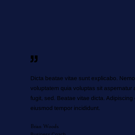
 ipsam
Dicta beatae vitae sunt explicabo. Nem
t aut
voluptatem quia voluptas sit aspernatur a
ed do
fugit, sed. Beatae vitae dicta. Adipiscing 
eiusmod tempor incididunt.
Brian Woods
Business Coach