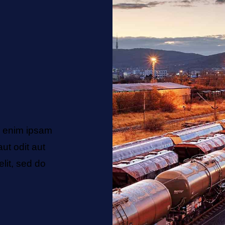
o enim ipsam
Vitae beatae dicta sunt explicab
ut odit aut
voluptatem quia voluptas sit aspern
elit, sed do
fugit, sed. Beatae vitae dicta. Adipi
eiusmod tempor incididunt.
Natalie Jones
Sales Manager