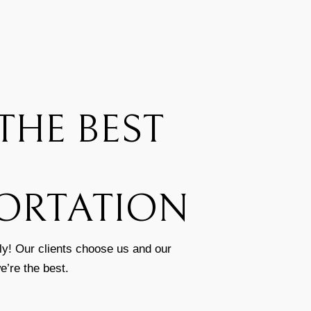
THE BEST
ORTATION
ly! Our clients choose us and our
’re the best.