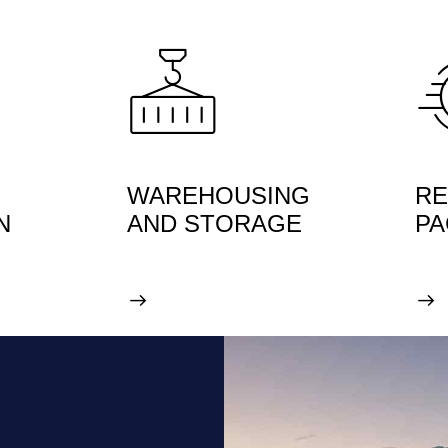
WAREHOUSING
RE
N
AND STORAGE
PA