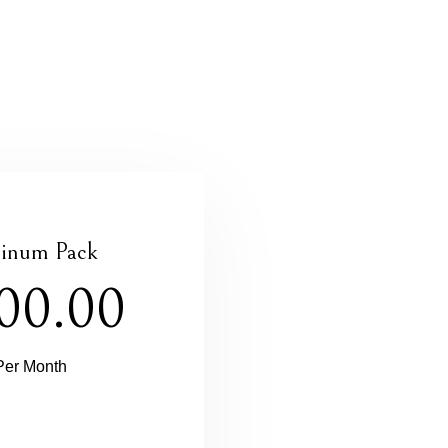
tinum Pack
00.00
Per Month